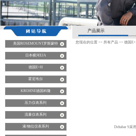
产品展示
您现在的位置 >>
所有产品
>>
德国E+
美国ROSEMOUNT罗斯蒙特
日本横河EJA
德国E+H
霍尼韦尔
KROHNE德国科隆
压力仪表系列
流量仪表系列
液/物位仪表系列
Deltaba